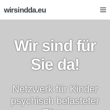
wirsindda.eu
Wir sind für
Sie da!
Netzwerk für Kinder
psychisch belasteter